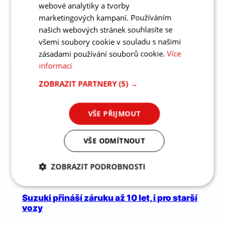
webové analytiky a tvorby
marketingových kampaní. Používáním
našich webových stránek souhlasíte se
všemi soubory cookie v souladu s našimi
Nejnovější aktuality
zásadami používání souborů cookie.
Více
informací
ZOBRAZIT PARTNERY
(5) →
VŠE PŘIJMOUT
VŠE ODMÍTNOUT
ZOBRAZIT PODROBNOSTI
Nezbytně
Analytika
Marketing
nutné
Suzuki přináší záruku až 10 let, i pro starší
soubory
vozy