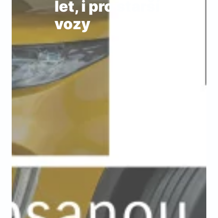
let, i pro starší
vozy