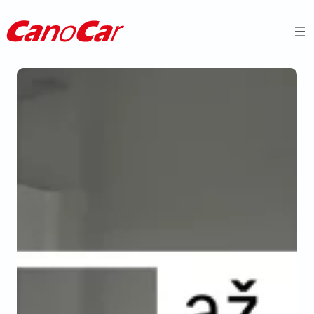
Přeskočit
na
obsah