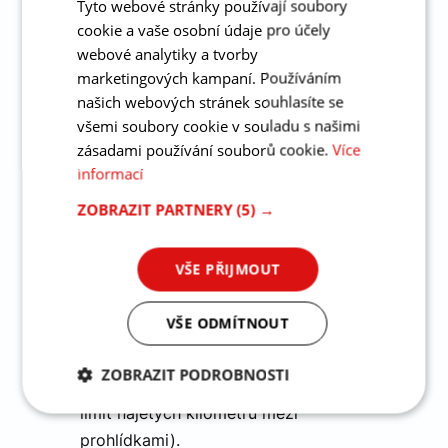
Tyto webové stránky používají soubory
určen pro všechna nová, ale i již
cookie a vaše osobní údaje pro účely
provozovaná auta. Na rozdíl od
webové analytiky a tvorby
obvykle poskytovaných
marketingových kampaní. Používáním
nadstandardních záruk je v tomto
našich webových stránek souhlasíte se
případě možné záruku Suzuki PRO
všemi soubory cookie v souladu s našimi
aktivovat i dodatečně. Nevadí, že jste
zásadami používání souborů cookie.
Více
promeškali termín některé
informací
z pravidelných prohlídek, stačí nechat
ZOBRAZIT PARTNERY
(5) →
nás provést na autě vstupní kontrolu
a případné opravy, a záruka je opět
VŠE PŘIJMOUT
aktivní. Záruka Suzuki PRO se
prodlužuje automaticky a bezplatně
VŠE ODMÍTNOUT
při každé návštěvě servisu, pokud je
dodržen termín 12 měsíců od
ZOBRAZIT PODROBNOSTI
poslední provedené údržby (resp.
limit najetých kilometrů mezi
Nezbytně
Analytika
Marketing
nutné
prohlídkami).