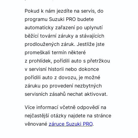
soubory
Pokud k nám jezdíte na servis, do
programu Suzuki PRO budete
Funkční soubory
automaticky zařazení po uplynutí
běžící tovární záruky a stávajících
prodloužených záruk. Jestliže jste
promeškali termín některé
z prohlídek, pořídili auto s přetržkou
Nezbytně nutné soubory
Analytika
v servisní historii nebo dokonce
Marketing
Funkční soubory
pořídili auto z dovozu, je možné
záruku po provedení nezbytných
Nezbytně nutné soubory cookie umožňují základní
funkce webových stránek, jako je přihlášení
servisních zásahů nechat aktivovat.
uživatele a správa účtu. Webové stránky nelze bez
nezbytně nutných souborů cookie správně používat.
Více informací včetně odpovědí na
Poskytovatel
Název
Vyprší
Popis
nejčastější otázky najdete na stránce
/
Doména
věnované
záruce Suzuki PRO
.
VISITOR_PRIVACY_METADATA
5
Tento s
YouTube
měsíců
cookie s
.youtube.com
4
k ukládá
týdny
souhlas