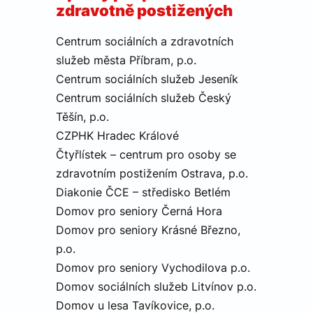
zdravotně postižených
týdny
služba
Cookie-
Script.c
zapamat
Centrum sociálních a zdravotních
předvol
souhlas
služeb města Příbram, p.o.
soubory
cookie
Centrum sociálních služeb Jeseník
návštěv
Centrum sociálních služeb Český
Je nutné
banner
Těšín, p.o.
cookie
Cookie-
CZPHK Hradec Králové
Script.c
fungova
Čtyřlístek – centrum pro osoby se
správně
zdravotním postižením Ostrava, p.o.
udid
.canocar.cz
4
Tento c
týdny
se použí
Diakonie ČCE – středisko Betlém
2 dny
jedineč
identifik
Domov pro seniory Černá Hora
zařízení,
mají pří
Domov pro seniory Krásné Březno,
webové
stránce,
p.o.
sledoval
používá
Domov pro seniory Vychodilova p.o.
zlepšila
uživatel
Domov sociálních služeb Litvínov p.o.
zkušeno
Domov u lesa Tavíkovice, p.o.