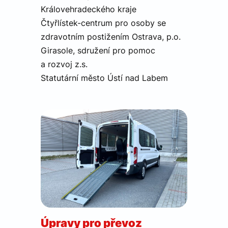
Královehradeckého kraje
VISITOR_PRIVACY_METADATA
5
Tento s
YouTube
měsíců
cookie s
.youtube.com
Čtyřlístek-centrum pro osoby se
4
k ukládá
týdny
souhlas
zdravotním postižením Ostrava, p.o.
uživatel
volby
Girasole, sdružení pro pomoc
soukrom
jejich
a rozvoj z.s.
interakci
Statutární město Ústí nad Labem
webem.
Zaznam
údaje o
souhlas
návštěvn
různými
zásadam
ochrany
osobníc
údajů a
nastave
Zásadách
které zaji
že jejich
ochrany osobních údajů společnosti Google
prefere
budou 
budoucí
sezeníc
respekt
CookieScriptConsent
5
Tento s
CookieScript
měsíců
cookie
Úpravy pro převoz
.canocar.cz
4
používá