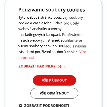
Používáme soubory cookies
Tyto webové stránky používají soubory
Firemní zákazníci Suzuki
cookie a vaše osobní údaje pro účely
webové analytiky a tvorby
Práh jižní Morava z.ú.
marketingových kampaní. Používáním
Stavební firma ŠMAK s.r.o.
našich webových stránek souhlasíte se
SVOL obchodní s.r.o.
všemi soubory cookie v souladu s našimi
Charita Frenštát pod Radhoštěm
zásadami používání souborů cookie.
Více
Oblastní charita Břeclav
informací
Správa železnic
ZOBRAZIT PARTNERY
(5) →
Lesy města Brna, a.s.
Ústřední kontrolní a zkušební ústav
VŠE PŘIJMOUT
zemědělský
Tocháček spol. s r.o.
VŠE ODMÍTNOUT
město Břeclav
město Tišnov
ZOBRAZIT PODROBNOSTI