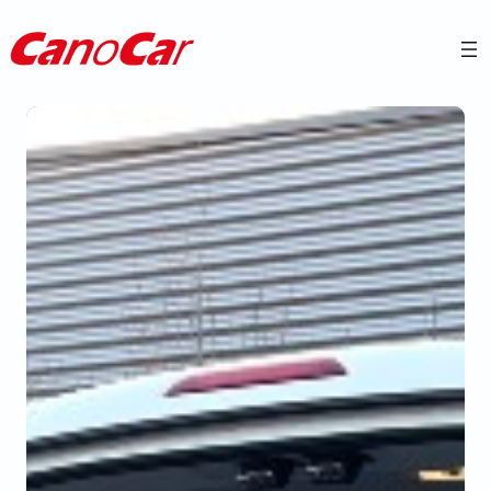
Přeskočit
na
obsah