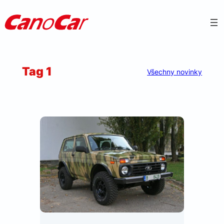
Přeskočit
na
obsah
Tag 1
Všechny novinky