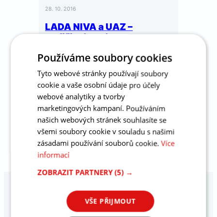
28. 10. 2016
LADA NIVA a UAZ –
rozšíření nabídky
Používáme soubory cookies
Rozšiřujeme nabídku automobilů
o legendární terénní vozy LADA
Tyto webové stránky používají soubory
NIVA a kompletní výrobní
cookie a vaše osobní údaje pro účely
program značky UAZ. Zajišťujeme
webové analytiky a tvorby
marketingových kampaní. Používáním
prodej, financování, záruku až na
našich webových stránek souhlasíte se
5…
všemi soubory cookie v souladu s našimi
zásadami používání souborů cookie.
Více
informací
ZOBRAZIT PARTNERY
(5) →
VŠE PŘIJMOUT
Prodej a servis vozů Suzuki, BAIC, Dongfeng, SWM,