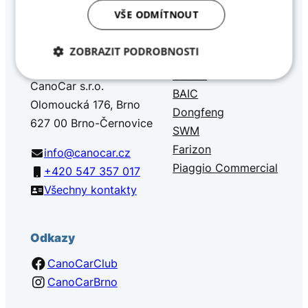
VŠE ODMÍTNOUT
Nissan a Piaggio Commercial s tradicí od roku 1994.
Kontakt
Naše značky
ZOBRAZIT PODROBNOSTI
Suzuki
Nezbytně
Analytika
Marketing
CanoCar s.r.o.
nutné
BAIC
soubory
Olomoucká 176, Brno
Dongfeng
627 00 Brno-Černovice
SWM
Farizon
info@canocar.cz
Funkční soubory
Nezařazené
soubory
Piaggio Commercial
+420 547 357 017
Všechny kontakty
Odkazy
CanoCarClub
Nezbytně nutné soubory
Analytika
CanoCarBrno
Marketing
Funkční soubory
Nezařazené soubory