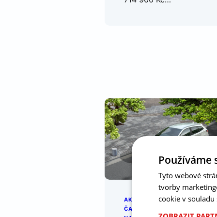
Používáme 
Tyto webové strá
tvorby marketing
cookie v souladu
AKČNÍ NABÍDKA
, 
20. 2.
ČASOVĚ OMEZENÁ
2025
ZOBRAZIT PAR