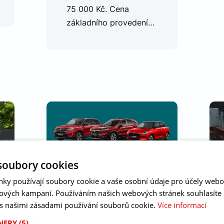
75 000 Kč. Cena
základního provedení…
soubory cookies
nky používají soubory cookie a vaše osobní údaje pro účely webo
ových kampaní. Používáním našich webových stránek souhlasíte
 s našimi zásadami používání souborů cookie.
Více informací
AKČNÍ NABÍDKA
, 
20. 1.
ČASOVĚ OMEZENÁ
2025
TNERY
(5) →
NABÍDKA