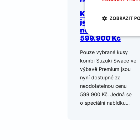
NABÍDKA
Kombi Swace
ZOBRAZIT P
jen nyní za
neodolatelných
599.900 Kč
Nezbytně nu
soubory
Pouze vybrané kusy
kombi Suzuki Swace ve
výbavě Premium jsou
nyní dostupné za
neodolatelnou cenu
599 900 Kč. Jedná se
Nezbytně nutné soubo
o speciální nabídku…
stránky nelze bez ne
Název
VISITOR_PRIVACY_