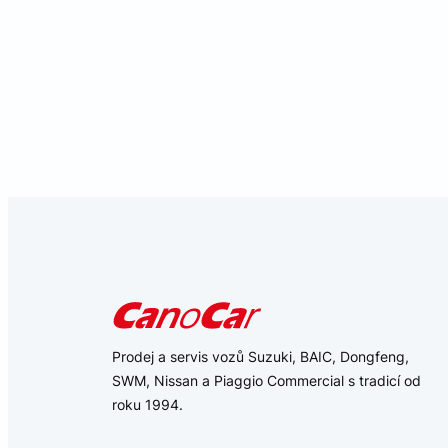
CookieScriptConse
udid
Název
Název
Název
_bra_perfor
__Secure-
ROLLOUT_TOKEN
_bra_target
_ga_Z4X2D9QVN3
test_cookie
_ga_24D33W0Q02
Prodej a servis vozů Suzuki, BAIC, Dongfeng,
IDE
SWM, Nissan a Piaggio Commercial s tradicí od
_ga
roku 1994.
sid