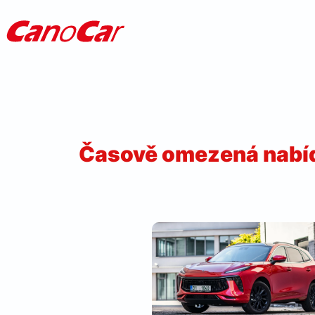
Přeskočit
na
obsah
Časově omezená nabí