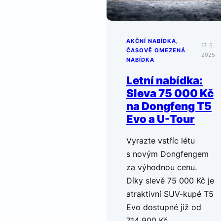
AKČNÍ NABÍDKA
, 
17. 5.
ČASOVĚ OMEZENÁ
2025
NABÍDKA
Letní nabídka:
Sleva 75 000 Kč
na Dongfeng T5
Evo a U-Tour
Vyrazte vstříc létu
s novým Dongfengem
za výhodnou cenu.
Díky slevě 75 000 Kč je
atraktivní SUV-kupé T5
Evo dostupné již od
714 900 Kč…