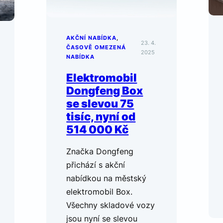
AKČNÍ NABÍDKA
, 
23. 4.
ČASOVĚ OMEZENÁ
2025
NABÍDKA
Elektromobil
Dongfeng Box
se slevou 75
tisíc, nyní od
514 000 Kč
Značka Dongfeng
přichází s akční
nabídkou na městský
elektromobil Box.
Všechny skladové vozy
jsou nyní se slevou