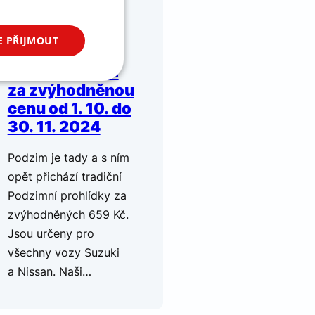
ČASOVĚ OMEZENÁ
30. 9.
NABÍDKA
2024
E PŘIJMOUT
Podzimní
prohlídka auta
kční soubory
za zvýhodněnou
cenu od 1. 10. do
30. 11. 2024
Podzim je tady a s ním
opět přichází tradiční
Podzimní prohlídky za
zvýhodněných 659 Kč.
 správa účtu. Webové
Jsou určeny pro
všechny vozy Suzuki
a Nissan. Naši…
u uživatele a volby
menává údaje o
rany osobních údajů
ce budou v budoucích