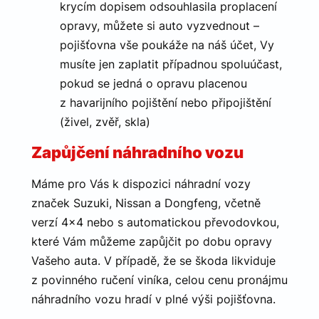
krycím dopisem odsouhlasila proplacení
udid
.canocar.cz
4
Tento c
týdny
se použí
opravy, můžete si auto vyzvednout –
2 dny
jedineč
identifik
pojišťovna vše poukáže na náš účet, Vy
zařízení,
mají pří
musíte jen zaplatit případnou spoluúčast,
webové
stránce,
pokud se jedná o opravu placenou
sledoval
používá
z havarijního pojištění nebo připojištění
zlepšila
uživatel
(živel, zvěř, skla)
zkušeno
Zapůjčení náhradního vozu
Máme pro Vás k dispozici náhradní vozy
Poskytovatel
Název
Vyprší
Popis
/
Doména
značek Suzuki, Nissan a Dongfeng, včetně
Poskytovatel
Název
Vyprší
Popis
verzí 4×4 nebo s automatickou převodovkou,
__Secure-
.youtube.com
5
Tento cookie
/
Doména
ROLLOUT_TOKEN
měsíců
neumožňuje
Poskytovatel
/
které Vám můžeme zapůjčit po dobu opravy
Název
Vyprší
Popis
4
YouTube
_bra_perfor
.canocar.cz
1 rok
Tato cookies
Doména
týdny
přímo
slouží k
Vašeho auta. V případě, že se škoda likviduje
identifikovat
zapamatování
_bra_target
.canocar.cz
1 rok
Tato cookie
uživatele
souhlasu s
slouží k
z povinného ručení viníka, celou cenu pronájmu
nebo
analytickými
zapamatová
shromažďovat
cookies
souhlasu s
náhradního vozu hradí v plné výši pojišťovna.
citlivé osobní
marketingo
údaje —
_ga_Z4X2D9QVN3
.canocar.cz
1 rok
Tento soubor
Náhradní vůz Vám samozřejmě rádi
cookies