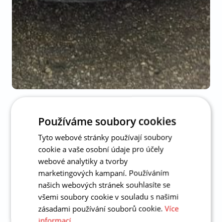
Výhody smluvního servisu
Používáme soubory cookies
Tyto webové stránky používají soubory
Jsme smluvním servisem všech významných
cookie a vaše osobní údaje pro účely
pojišťoven na českém trhu: Generali Česká
webové analytiky a tvorby
pojišťovna, Kooperativa, ČPP, Allianz, ČSOB
marketingových kampaní. Používáním
pojišťovna, Uniqa a Direct. Opravujeme
našich webových stránek souhlasíte se
poškození na vozech značek Suzuki, Nissan,
všemi soubory cookie v souladu s našimi
Dongfeng, Piaggio, Lada a UAZ.
zásadami používání souborů cookie.
Více
informací