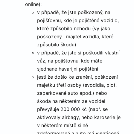
online):
v případě, že jste poškozený, na
Nezbytně nutné soubory
Analytika
pojišťovnu, kde je pojištěné vozidlo,
Marketing
Funkční soubory
které způsobilo nehodu (vy jako
Nezbytně nutné soubory cookie umožňují základní
poškozený i majitel vozidla, které
funkce webových stránek, jako je přihlášení
uživatele a správa účtu. Webové stránky nelze bez
způsobilo škodu)
nezbytně nutných souborů cookie správně používat.
v případě, že jste si poškodili vlastní
Poskytovatel
Název
Vyprší
Popis
/
Doména
vůz, na pojišťovnu, kde máte
sjednané havarijní pojištění
VISITOR_PRIVACY_METADATA
5
Tento s
YouTube
měsíců
cookie s
.youtube.com
jestliže došlo ke zranění, poškození
4
k ukládá
týdny
souhlas
majetku třetí osoby (svodidla, plot,
uživatel
volby
zaparkované auto apod.) nebo
soukrom
jejich
škoda na některém ze vozidel
interakci
webem.
převyšuje 200 000 Kč (např. se
Zaznam
údaje o
aktivovaly airbagy, nebo karoserie je
souhlas
návštěvn
v některém místě silně
různými
zásadam
zdeformovaná a auto má vyvrácené