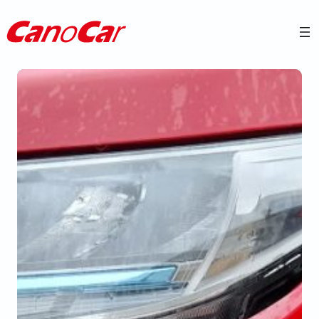
Přeskočit
na
obsah