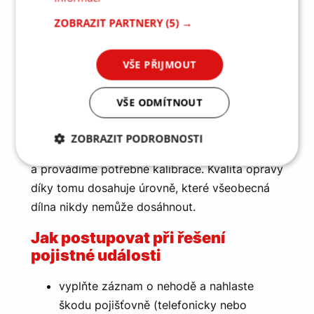
Na základě plné moci vyřídíme většinu formalit
ZOBRAZIT PARTNERY
(5) →
za Vás. Na Vás je přistavit poškozený vůz
a dodat potřebné podklady, veškerou
administrativu s pojišťovnou vyřídíme my – od
VŠE PŘIJMOUT
prohlídky poškozeného vozidla až
po proplacení škody.
VŠE ODMÍTNOUT
Při opravě dodržujeme postupy stanovené
ZOBRAZIT PODROBNOSTI
výrobcem, používáme originální díly
Nezbytně
Analytika
Marketing
a provádíme potřebné kalibrace. Kvalita opravy
nutné
díky tomu dosahuje úrovně, které všeobecná
soubory
dílna nikdy nemůže dosáhnout.
Jak postupovat při řešení
Funkční soubory
pojistné události
vyplňte záznam o nehodě a nahlaste
škodu pojišťovně (telefonicky nebo