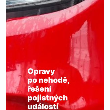
Opravy
po nehodě,
řešení
pojistných
událostí