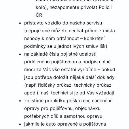
ochrany
osobníc
kolo), nezapomeňte přivolat Policii
údajů a
nastave
ČR
Zásadách
které zaji
že jejich
ochrany osobních údajů společnosti Google
přistavte vozidlo do našeho servisu
prefere
budou 
(nepojízdné můžete nechat přímo z místa
budoucí
nehody k nám odtáhnout – konkrétní
sezeníc
respekt
podmínky se u jednotlivých smluv liší)
CookieScriptConsent
5
Tento s
CookieScript
na základě čísla pojistné události
měsíců
cookie
.canocar.cz
4
používá
přiděleného pojišťovnou a podpisu plné
týdny
služba
Cookie-
moci za Vás vše ostatní vyřídíme – pokud
Script.c
zapamat
jsou potřeba doložit nějaké další doklady
předvol
souhlas
(např. řidičský průkaz, technický průkaz
soubory
cookie
apod.), naši technici si je od Vás vyžádají
návštěv
Je nutné
zajistíme prohlídku poškození, nacenění
banner
cookie
opravy pro pojišťovnu, objednávku
Cookie-
Script.c
potřebných dílů a samotnou opravu
fungova
správně
jakmile je auto opravené a pojišťovna